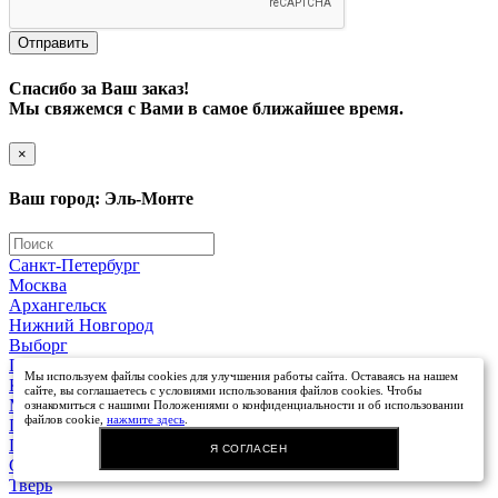
Avalon
Отправить
Спасибо за Ваш заказ!
Мы свяжемся с Вами в самое ближайшее время.
×
Ваш город: Эль-Монте
Санкт-Петербург
Москва
Архангельск
Нижний Новгород
Выборг
AW
Гатчина
Мы используем файлы cookies для улучшения работы сайта. Оставаясь на нашем
Кингисепп
сайте, вы соглашаетесь с условиями использования файлов cookies. Чтобы
Мурманск
ознакомиться с нашими Положениями о конфиденциальности и об использовании
файлов cookie,
нажмите здесь
.
Петрозаводск
Псков
Я СОГЛАСЕН
Сосновый Бор
Тверь