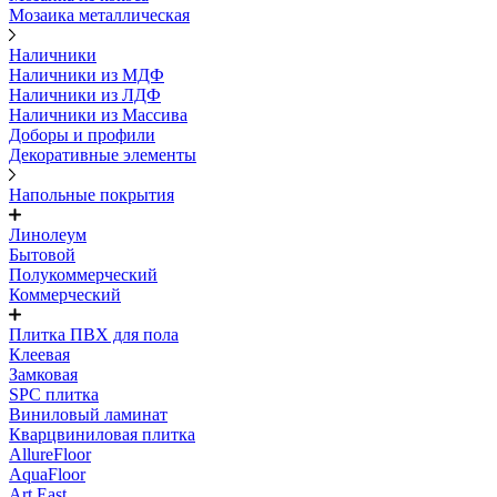
Мозаика металлическая
Наличники
Наличники из МДФ
Наличники из ЛДФ
Наличники из Массива
Доборы и профили
Декоративные элементы
Напольные покрытия
Линолеум
Бытовой
Полукоммерческий
Коммерческий
Плитка ПВХ для пола
Клеевая
Замковая
SPC плитка
Виниловый ламинат
Кварцвиниловая плитка
AllureFloor
AquaFloor
Art East