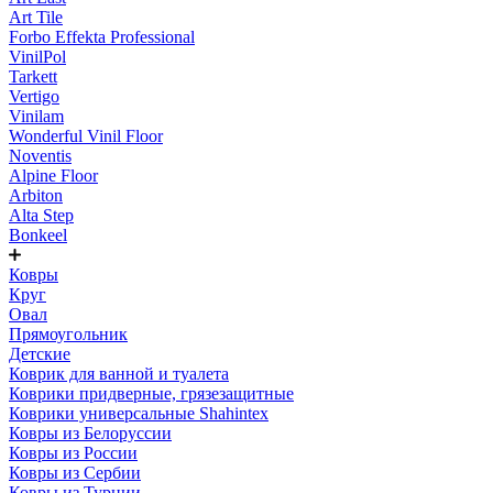
Art Tile
Forbo Effekta Professional
VinilPol
Tarkett
Vertigo
Vinilam
Wonderful Vinil Floor
Noventis
Alpine Floor
Arbiton
Alta Step
Bonkeel
Ковры
Круг
Овал
Прямоугольник
Детские
Коврик для ванной и туалета
Коврики придверные, грязезащитные
Коврики универсальные Shahintex
Ковры из Белоруссии
Ковры из России
Ковры из Сербии
Ковры из Турции