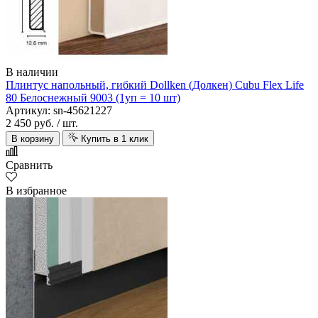
В наличии
Плинтус напольный, гибкий Dollken (Долкен) Cubu Flex Life
80 Белоснежный 9003 (1уп = 10 шт)
Артикул: sn-45621227
2 450 руб.
/ шт.
В корзину
Купить в 1 клик
Сравнить
В избранное