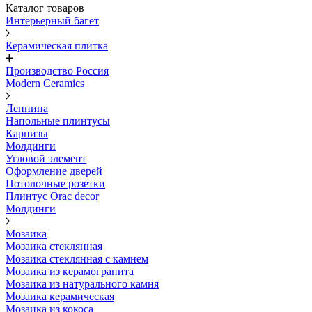
Каталог товаров
Интерьерный багет
Керамическая плитка
Производство Россия
Modern Ceramics
Лепнина
Напольные плинтусы
Карнизы
Молдинги
Угловой элемент
Оформление дверей
Потолочные розетки
Плинтус Orac decor
Молдинги
Мозаика
Мозаика стеклянная
Мозаика стеклянная с камнем
Мозаика из керамогранита
Мозаика из натурального камня
Мозаика керамическая
Мозаика из кокоса