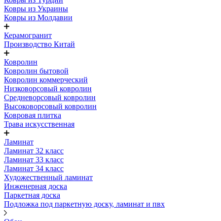
Ковры из Украины
Ковры из Молдавии
Керамогранит
Производство Китай
Ковролин
Ковролин бытовой
Ковролин коммерческий
Низковорсовый ковролин
Средневорсовый ковролин
Высоковорсовый ковролин
Ковровая плитка
Трава искусственная
Ламинат
Ламинат 32 класс
Ламинат 33 класс
Ламинат 34 класс
Художественный ламинат
Инженерная доска
Паркетная доска
Подложка под паркетную доску, ламинат и пвх