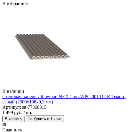
В избранное
AquaFloor
В наличии
Стеновая панель Ultrawood NEXT арт.WPC 001 DGR Темно-
серый (2900х106х9,3 мм)
Артикул: sn-77368315
1 499 руб.
/ шт.
В корзину
Купить в 1 клик
Aquawall
Сравнить