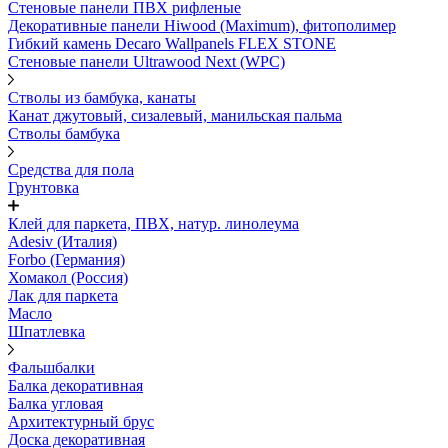
Стеновые панели ПВХ рифленые
Декоративные панели Hiwood (Maximum), фитополимер
Гибкий камень Decaro Wallpanels FLEX STONE
Стеновые панели Ultrawood Next (WPC)
Стволы из бамбука, канаты
Канат джутовый, сизалевый, манильская пальма
Стволы бамбука
Средства для пола
Грунтовка
Клей для паркета, ПВХ, натур. линолеума
Adesiv (Италия)
Forbo (Германия)
Хомакол (Россия)
Лак для паркета
Масло
Шпатлевка
Фальшбалки
Балка декоративная
Балка угловая
Архитектурный брус
Доска декоративная