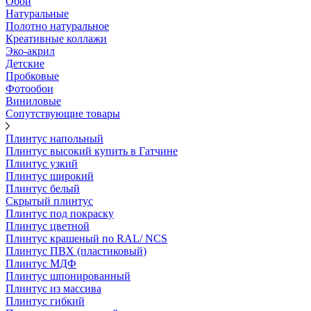
Обои
Натуральные
Полотно натуральное
Креативные коллажи
Эко-акрил
Детские
Пробковые
Фотообои
Виниловые
Сопутствующие товары
Плинтус напольный
Плинтус высокий купить в Гатчине
Плинтус узкий
Плинтус широкий
Плинтус белый
Скрытый плинтус
Плинтус под покраску
Плинтус цветной
Плинтус крашеный по RAL/ NCS
Плинтус ПВХ (пластиковый)
Плинтус МДФ
Плинтус шпонированный
Плинтус из массива
Плинтус гибкий