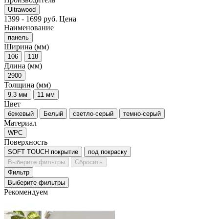
Ultrawood
1399
-
1699
руб.
Цена
Наименование
панель
Ширина (мм)
106
118
Длина (мм)
2900
Толщина (мм)
9.3 мм
11 мм
Цвет
бежевый
Белый
светло-серый
темно-серый
Материал
WPC
Поверхность
SOFT TOUCH покрытие
под покраску
Выберите фильтры
Сбросить
Фильтр
Выберите фильтры
Рекомендуем