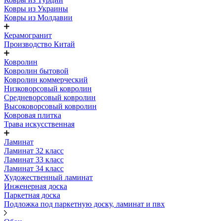
Ковры из Украины
Ковры из Молдавии
Керамогранит
Производство Китай
Ковролин
Ковролин бытовой
Ковролин коммерческий
Низковорсовый ковролин
Средневорсовый ковролин
Высоковорсовый ковролин
Ковровая плитка
Трава искусственная
Ламинат
Ламинат 32 класс
Ламинат 33 класс
Ламинат 34 класс
Художественный ламинат
Инженерная доска
Паркетная доска
Подложка под паркетную доску, ламинат и пвх