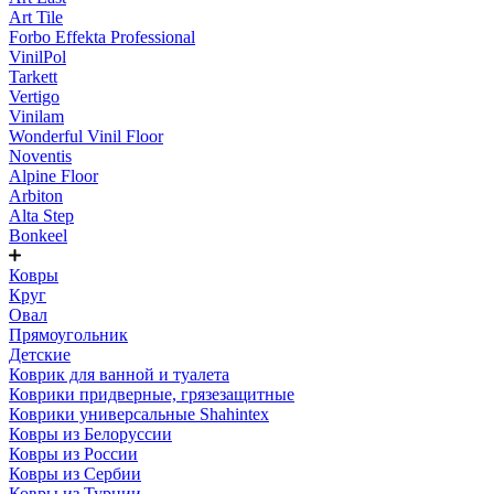
Art Tile
Forbo Effekta Professional
VinilPol
Tarkett
Vertigo
Vinilam
Wonderful Vinil Floor
Noventis
Alpine Floor
Arbiton
Alta Step
Bonkeel
Ковры
Круг
Овал
Прямоугольник
Детские
Коврик для ванной и туалета
Коврики придверные, грязезащитные
Коврики универсальные Shahintex
Ковры из Белоруссии
Ковры из России
Ковры из Сербии
Ковры из Турции