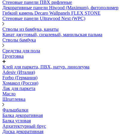
Стеновые панели ПВХ рифленые
Декоративные панели Hiwood (Maximum), фитополимер
Гибкий камень Decaro Wallpanels FLEX STONE
Стеновые панели Ultrawood Next (WPC)
Стволы из бамбука, канаты
Канат джутовый, сизалевый, манильская пальма
Стволы бамбука
Средства для пола
Грунтовка
Клей для паркета, ПВХ, натур. линолеума
Adesiv (Италия)
Forbo (Германия)
Хомакол (Россия)
Лак для паркета
Масло
Шпатлевка
Фальшбалки
Балка декоративная
Балка угловая
Архитектурный брус
Доска декоративная