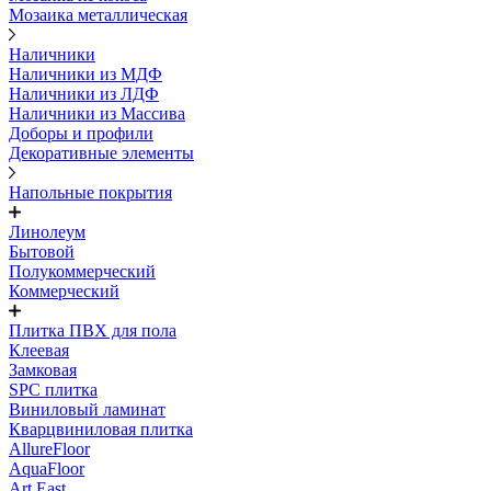
Мозаика металлическая
Наличники
Наличники из МДФ
Наличники из ЛДФ
Наличники из Массива
Доборы и профили
Декоративные элементы
Напольные покрытия
Линолеум
Бытовой
Полукоммерческий
Коммерческий
Плитка ПВХ для пола
Клеевая
Замковая
SPC плитка
Виниловый ламинат
Кварцвиниловая плитка
AllureFloor
AquaFloor
Art East