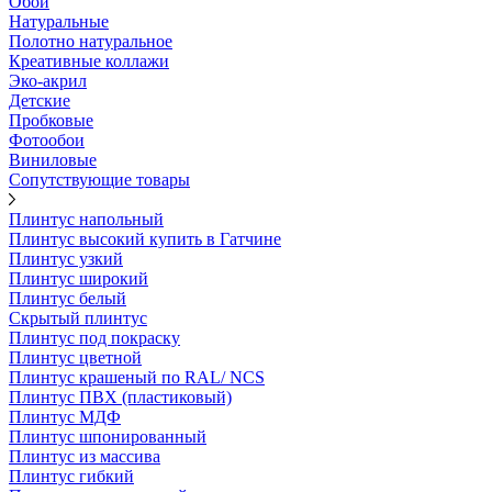
Обои
Натуральные
Полотно натуральное
Креативные коллажи
Эко-акрил
Детские
Пробковые
Фотообои
Виниловые
Сопутствующие товары
Плинтус напольный
Плинтус высокий купить в Гатчине
Плинтус узкий
Плинтус широкий
Плинтус белый
Скрытый плинтус
Плинтус под покраску
Плинтус цветной
Плинтус крашеный по RAL/ NCS
Плинтус ПВХ (пластиковый)
Плинтус МДФ
Плинтус шпонированный
Плинтус из массива
Плинтус гибкий