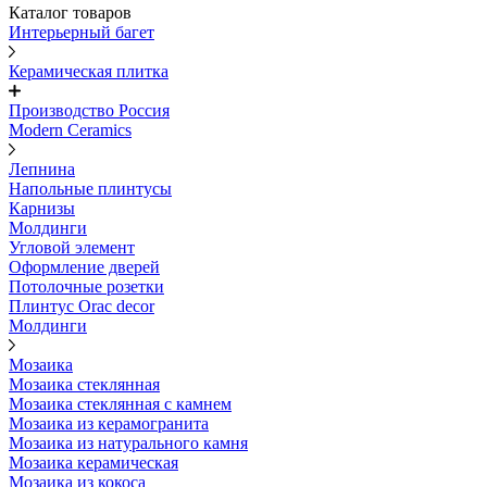
Каталог товаров
Интерьерный багет
Керамическая плитка
Производство Россия
Modern Ceramics
Лепнина
Напольные плинтусы
Карнизы
Молдинги
Угловой элемент
Оформление дверей
Потолочные розетки
Плинтус Orac decor
Молдинги
Мозаика
Мозаика стеклянная
Мозаика стеклянная с камнем
Мозаика из керамогранита
Мозаика из натурального камня
Мозаика керамическая
Мозаика из кокоса