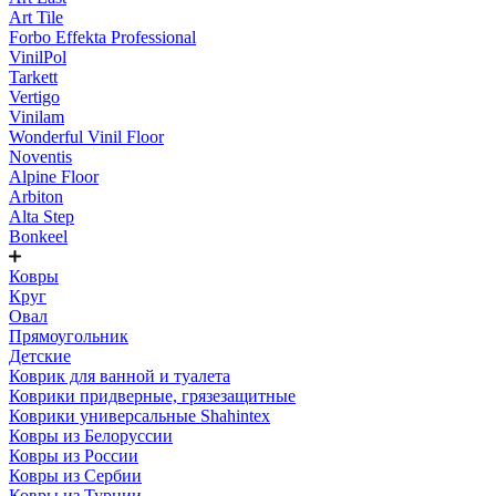
Art Tile
Forbo Effekta Professional
VinilPol
Tarkett
Vertigo
Vinilam
Wonderful Vinil Floor
Noventis
Alpine Floor
Arbiton
Alta Step
Bonkeel
Ковры
Круг
Овал
Прямоугольник
Детские
Коврик для ванной и туалета
Коврики придверные, грязезащитные
Коврики универсальные Shahintex
Ковры из Белоруссии
Ковры из России
Ковры из Сербии
Ковры из Турции