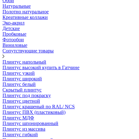
Обои
Натуральные
Полотно натуральное
Креативные коллажи
Эко-акрил
Детские
Пробковые
Фотообои
Виниловые
Сопутствующие товары
Плинтус напольный
Плинтус высокий купить в Гатчине
Плинтус узкий
Плинтус широкий
Плинтус белый
Скрытый плинтус
Плинтус под покраску
Плинтус цветной
Плинтус крашеный по RAL/ NCS
Плинтус ПВХ (пластиковый)
Плинтус МДФ
Плинтус шпонированный
Плинтус из массива
Плинтус гибкий