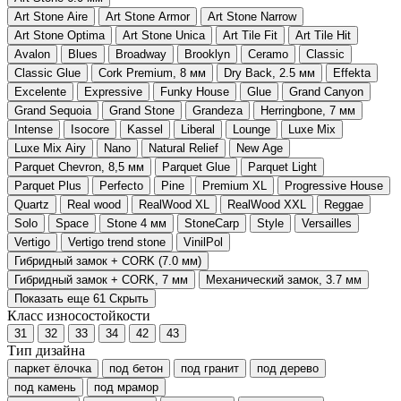
Art Stone Aire
Art Stone Armor
Art Stone Narrow
Art Stone Optima
Art Stone Unica
Art Tile Fit
Art Tile Hit
Avalon
Blues
Broadway
Brooklyn
Ceramo
Classic
Classic Glue
Cork Premium, 8 мм
Dry Back, 2.5 мм
Effekta
Excelente
Expressive
Funky House
Glue
Grand Canyon
Grand Sequoia
Grand Stone
Grandeza
Herringbone, 7 мм
Intense
Isocore
Kassel
Liberal
Lounge
Luxe Mix
Luxe Mix Airy
Nano
Natural Relief
New Age
Parquet Chevron, 8,5 мм
Parquet Glue
Parquet Light
Parquet Plus
Perfecto
Pine
Premium XL
Progressive House
Quartz
Real wood
RealWood XL
RealWood XXL
Reggae
Solo
Space
Stone 4 мм
StoneCarp
Style
Versailles
Vertigo
Vertigo trend stone
VinilPol
Гибридный замок + CORK (7.0 мм)
Гибридный замок + CORK, 7 мм
Механический замок, 3.7 мм
Показать еще 61
Скрыть
Класс износостойкости
31
32
33
34
42
43
Тип дизайна
паркет ёлочка
под бетон
под гранит
под дерево
под камень
под мрамор