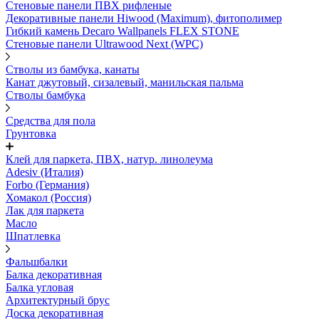
Стеновые панели ПВХ рифленые
Декоративные панели Hiwood (Maximum), фитополимер
Гибкий камень Decaro Wallpanels FLEX STONE
Стеновые панели Ultrawood Next (WPC)
Стволы из бамбука, канаты
Канат джутовый, сизалевый, манильская пальма
Стволы бамбука
Средства для пола
Грунтовка
Клей для паркета, ПВХ, натур. линолеума
Adesiv (Италия)
Forbo (Германия)
Хомакол (Россия)
Лак для паркета
Масло
Шпатлевка
Фальшбалки
Балка декоративная
Балка угловая
Архитектурный брус
Доска декоративная