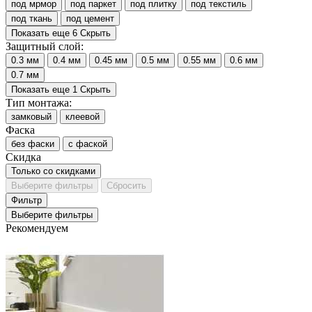
под мрмор
под паркет
под плитку
под текстиль
под ткань
под цемент
Показать еще 6
Скрыть
Защитный слой:
0.3 мм
0.4 мм
0.45 мм
0.5 мм
0.55 мм
0.6 мм
0.7 мм
Показать еще 1
Скрыть
Тип монтажа:
замковый
клеевой
Фаска
без фаски
с фаской
Скидка
Только со cкидками
Выберите фильтры
Сбросить
Фильтр
Выберите фильтры
Рекомендуем