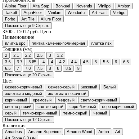
Alpine Floor
Alta Step
Bonkeel
Noventis
Vinilpol
Arbiton
Tarkett
AquaFloor
Vinilam
Wonderful
Art East
Vertigo
Forbo
Art Tile
Allure Floor
Показать еще 9
Скрыть
3300
-
15012
руб.
Цена
Наименование
плитка spc
плитка каменно-полимерная
плитка пвх
Толщина (мм)
2
2.1
2.2
2.5
3
3.2
3.5
3.7
3.85
4
4
4.2
4.4
4.5
5
5.5
6
6.5
6.5
7
7.0
7.5
8
8
8.5
9
Показать еще 20
Скрыть
Цвет
бежево-коричневый
бежево-серый
бежевый
Белый
золотисто-медовый
золотисто-песочный
коричневый
кремовый
медовый
светло-коричневый
светло-рыжий
светло-серый
серо-бежевый
серо-коричневый
серый
темно-коричневый
темно-серый
черный
Показать еще 12
Скрыть
Коллекция
Amadeus
Amaron Superiore
Amaron Wood
Arriba
Art
Art Stone 6.0 мм