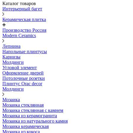
Каталог товаров
Интерьерный багет
Керамическая плитка
Производство Россия
Modern Ceramics
Лепнина
Напольные плинтусы
Карнизы
Молдинги
Угловой элемент
Оформление дверей
Потолочные розетки
Плинтус Orac decor
Молдинги
Мозаика
Мозаика стеклянная
Мозаика стеклянная с камнем
Мозаика из керамогранита
Мозаика из натурального камня
Мозаика керамическая
Мозаика из кокоса