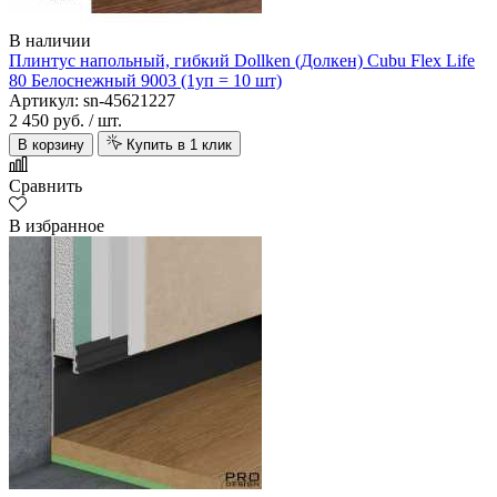
В наличии
Плинтус напольный, гибкий Dollken (Долкен) Cubu Flex Life
80 Белоснежный 9003 (1уп = 10 шт)
Артикул: sn-45621227
2 450 руб.
/ шт.
В корзину
Купить в 1 клик
Сравнить
В избранное