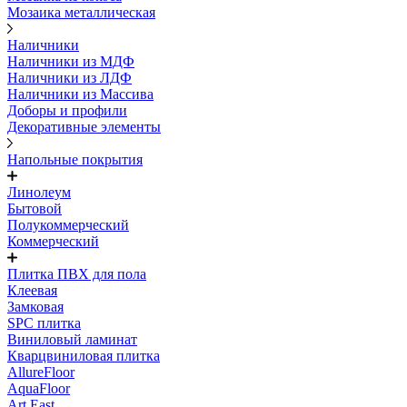
Мозаика металлическая
Наличники
Наличники из МДФ
Наличники из ЛДФ
Наличники из Массива
Доборы и профили
Декоративные элементы
Напольные покрытия
Линолеум
Бытовой
Полукоммерческий
Коммерческий
Плитка ПВХ для пола
Клеевая
Замковая
SPC плитка
Виниловый ламинат
Кварцвиниловая плитка
AllureFloor
AquaFloor
Art East