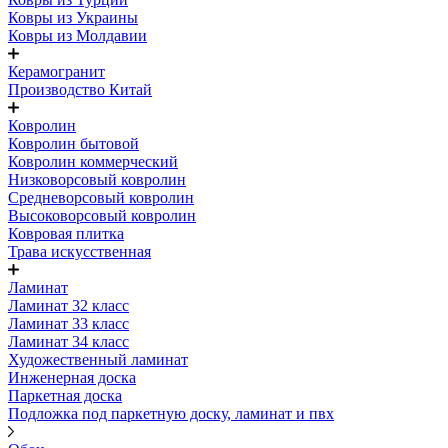
Ковры из Украины
Ковры из Молдавии
Керамогранит
Производство Китай
Ковролин
Ковролин бытовой
Ковролин коммерческий
Низковорсовый ковролин
Средневорсовый ковролин
Высоковорсовый ковролин
Ковровая плитка
Трава искусственная
Ламинат
Ламинат 32 класс
Ламинат 33 класс
Ламинат 34 класс
Художественный ламинат
Инженерная доска
Паркетная доска
Подложка под паркетную доску, ламинат и пвх