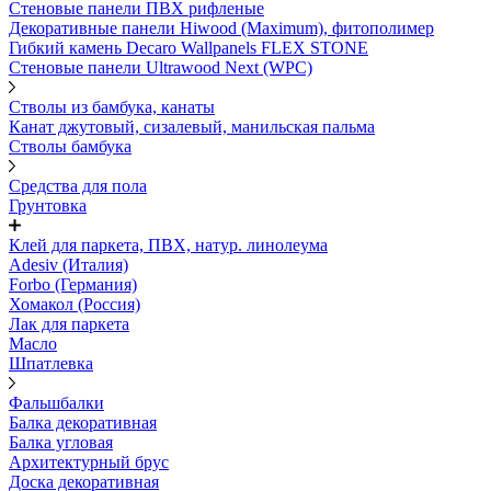
Стеновые панели ПВХ рифленые
Декоративные панели Hiwood (Maximum), фитополимер
Гибкий камень Decaro Wallpanels FLEX STONE
Стеновые панели Ultrawood Next (WPC)
Стволы из бамбука, канаты
Канат джутовый, сизалевый, манильская пальма
Стволы бамбука
Средства для пола
Грунтовка
Клей для паркета, ПВХ, натур. линолеума
Adesiv (Италия)
Forbo (Германия)
Хомакол (Россия)
Лак для паркета
Масло
Шпатлевка
Фальшбалки
Балка декоративная
Балка угловая
Архитектурный брус
Доска декоративная