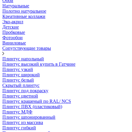
Обои
Натуральные
Полотно натуральное
Креативные коллажи
Эко-акрил
Детские
Пробковые
Фотообои
Виниловые
Сопутствующие товары
Плинтус напольный
Плинтус высокий купить в Гатчине
Плинтус узкий
Плинтус широкий
Плинтус белый
Скрытый плинтус
Плинтус под покраску
Плинтус цветной
Плинтус крашеный по RAL/ NCS
Плинтус ПВХ (пластиковый)
Плинтус МДФ
Плинтус шпонированный
Плинтус из массива
Плинтус гибкий