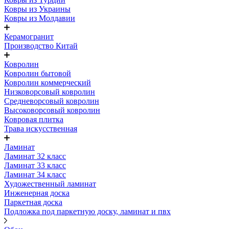
Ковры из Украины
Ковры из Молдавии
Керамогранит
Производство Китай
Ковролин
Ковролин бытовой
Ковролин коммерческий
Низковорсовый ковролин
Средневорсовый ковролин
Высоковорсовый ковролин
Ковровая плитка
Трава искусственная
Ламинат
Ламинат 32 класс
Ламинат 33 класс
Ламинат 34 класс
Художественный ламинат
Инженерная доска
Паркетная доска
Подложка под паркетную доску, ламинат и пвх