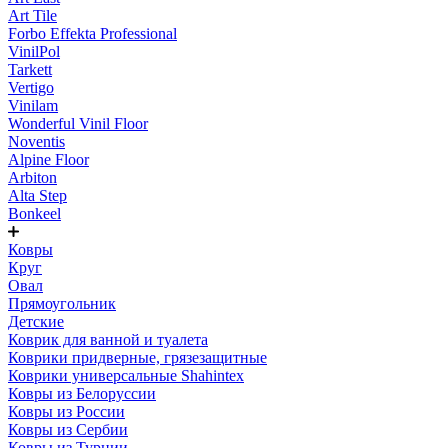
Art Tile
Forbo Effekta Professional
VinilPol
Tarkett
Vertigo
Vinilam
Wonderful Vinil Floor
Noventis
Alpine Floor
Arbiton
Alta Step
Bonkeel
Ковры
Круг
Овал
Прямоугольник
Детские
Коврик для ванной и туалета
Коврики придверные, грязезащитные
Коврики универсальные Shahintex
Ковры из Белоруссии
Ковры из России
Ковры из Сербии
Ковры из Турции