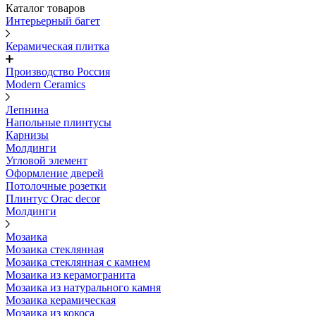
Каталог товаров
Интерьерный багет
Керамическая плитка
Производство Россия
Modern Ceramics
Лепнина
Напольные плинтусы
Карнизы
Молдинги
Угловой элемент
Оформление дверей
Потолочные розетки
Плинтус Orac decor
Молдинги
Мозаика
Мозаика стеклянная
Мозаика стеклянная с камнем
Мозаика из керамогранита
Мозаика из натурального камня
Мозаика керамическая
Мозаика из кокоса