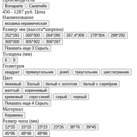
Bonaparte
Caramelle
450
-
1287
руб.
Цена
Наименование
мозаика керамическая
Размер/ мм (высота*ширина)
252*291
260*300
264*280
267,4*309
278*304
288*292
300*300
305*302
306*297
Показать еще 3
Скрыть
Толщина (мм)
6
8
Геометрия
квадрат
прямоугольник
ромб
треугольник
шестигранник
Цвет
бежевый
Белый
белый с золотом
белый с серебром
желтый
коричневый
кремовый
серо-синий
серый
черный
Показать еще 4
Скрыть
Материал
Керамика
Размер чипа (мм)
12*25
15*15
23*23
23*26
38*76
39*45
45*95
48*48
48*86