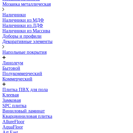
Мозаика металлическая
Наличники
Наличники из МДФ
Наличники из ЛДФ
Наличники из Массива
Доборы и профили
Декоративные элементы
Напольные покрытия
Линолеум
Бытовой
Полукоммерческий
Коммерческий
Плитка ПВХ для пола
Клеевая
Замковая
SPC плитка
Виниловый ламинат
Кварцвиниловая плитка
AllureFloor
AquaFloor
Art East