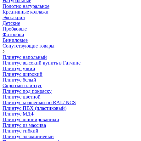
Натуральные
Полотно натуральное
Креативные коллажи
Эко-акрил
Детские
Пробковые
Фотообои
Виниловые
Сопутствующие товары
Плинтус напольный
Плинтус высокий купить в Гатчине
Плинтус узкий
Плинтус широкий
Плинтус белый
Скрытый плинтус
Плинтус под покраску
Плинтус цветной
Плинтус крашеный по RAL/ NCS
Плинтус ПВХ (пластиковый)
Плинтус МДФ
Плинтус шпонированный
Плинтус из массива
Плинтус гибкий
Плинтус алюминиевый