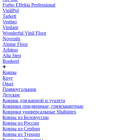
Forbo Effekta Professional
VinilPol
Tarkett
Vertigo
Vinilam
Wonderful Vinil Floor
Noventis
Alpine Floor
Arbiton
Alta Step
Bonkeel
Ковры
Круг
Овал
Прямоугольник
Детские
Коврик для ванной и туалета
Коврики придверные, грязезащитные
Коврики универсальные Shahintex
Ковры из Белоруссии
Ковры из России
Ковры из Сербии
Ковры из Турции
Ковры из Украины