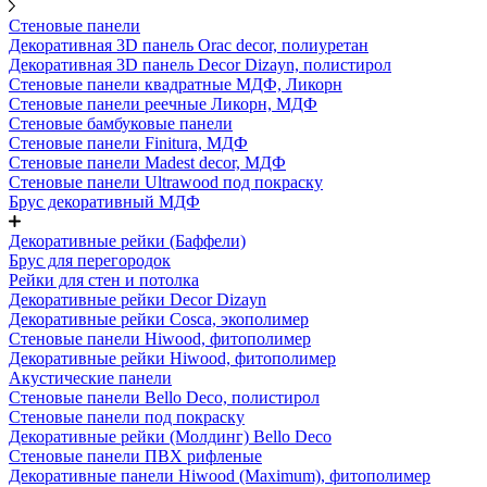
Стеновые панели
Декоративная 3D панель Orac decor, полиуретан
Декоративная 3D панель Decor Dizayn, полистирол
Стеновые панели квадратные МДФ, Ликорн
Стеновые панели реечные Ликорн, МДФ
Стеновые бамбуковые панели
Стеновые панели Finitura, МДФ
Стеновые панели Madest decor, МДФ
Стеновые панели Ultrawood под покраску
Брус декоративный МДФ
Декоративные рейки (Баффели)
Брус для перегородок
Рейки для стен и потолка
Декоративные рейки Decor Dizayn
Декоративные рейки Cosca, экополимер
Стеновые панели Hiwood, фитополимер
Декоративные рейки Hiwood, фитополимер
Акустические панели
Стеновые панели Bello Deco, полистирол
Стеновые панели под покраску
Декоративные рейки (Молдинг) Bello Deco
Стеновые панели ПВХ рифленые
Декоративные панели Hiwood (Maximum), фитополимер