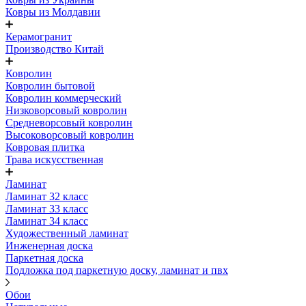
Ковры из Молдавии
Керамогранит
Производство Китай
Ковролин
Ковролин бытовой
Ковролин коммерческий
Низковорсовый ковролин
Средневорсовый ковролин
Высоковорсовый ковролин
Ковровая плитка
Трава искусственная
Ламинат
Ламинат 32 класс
Ламинат 33 класс
Ламинат 34 класс
Художественный ламинат
Инженерная доска
Паркетная доска
Подложка под паркетную доску, ламинат и пвх
Обои