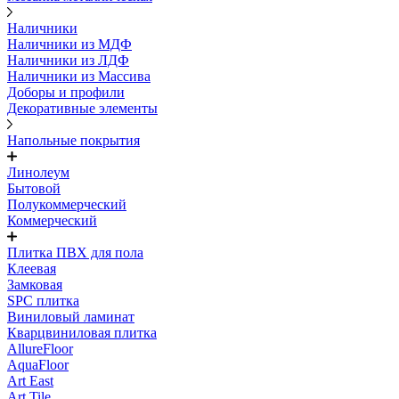
Наличники
Наличники из МДФ
Наличники из ЛДФ
Наличники из Массива
Доборы и профили
Декоративные элементы
Напольные покрытия
Линолеум
Бытовой
Полукоммерческий
Коммерческий
Плитка ПВХ для пола
Клеевая
Замковая
SPC плитка
Виниловый ламинат
Кварцвиниловая плитка
AllureFloor
AquaFloor
Art East
Art Tile