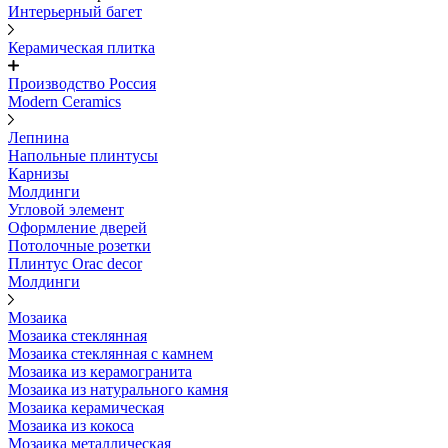
Интерьерный багет
Керамическая плитка
Производство Россия
Modern Ceramics
Лепнина
Напольные плинтусы
Карнизы
Молдинги
Угловой элемент
Оформление дверей
Потолочные розетки
Плинтус Orac decor
Молдинги
Мозаика
Мозаика стеклянная
Мозаика стеклянная с камнем
Мозаика из керамогранита
Мозаика из натурального камня
Мозаика керамическая
Мозаика из кокоса
Мозаика металлическая