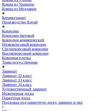
Ковры из Украины
Ковры из Молдавии
Керамогранит
Производство Китай
Ковролин
Ковролин бытовой
Ковролин коммерческий
Низковорсовый ковролин
Средневорсовый ковролин
Высоковорсовый ковролин
Ковровая плитка
Трава искусственная
Ламинат
Ламинат 32 класс
Ламинат 33 класс
Ламинат 34 класс
Художественный ламинат
Инженерная доска
Паркетная доска
Подложка под паркетную доску, ламинат и пвх